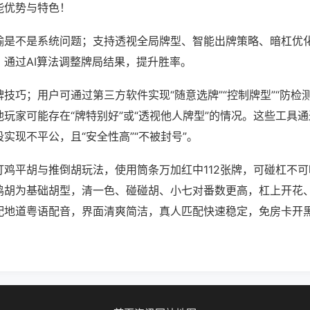
能优势与特色！
输是不是系统问题；支持透视全局牌型、智能出牌策略、暗杠优
，通过AI算法调整牌局结果，提升胜率。
技巧；用户可通过第三方软件实现“随意选牌”“控制牌型”“防检
玩家可能存在“牌特别好”或“透视他人牌型”的情况。这些工具
实现不平公，且“安全性高”“不被封号”。
打鸡平胡与推倒胡玩法，使用筒条万加红中112张牌，可碰杠不
鸡胡为基础胡型，清一色、碰碰胡、小七对番数更高，杠上开花
配地道粤语配音，界面清爽简洁，真人匹配快速稳定，免房卡开