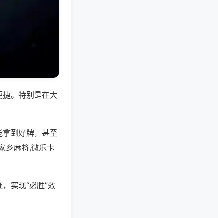
便捷。特别是在大
能拿到好牌，甚至
家乡麻将,微乐卡
，实现“必胜”效
。