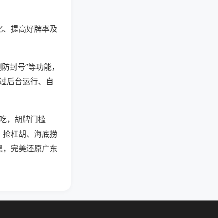
化、提高好牌率及
测防封号”等功能，
通过后台运行、自
可吃，胡牌门槛
、抢杠胡、海底捞
黑，完美还原广东