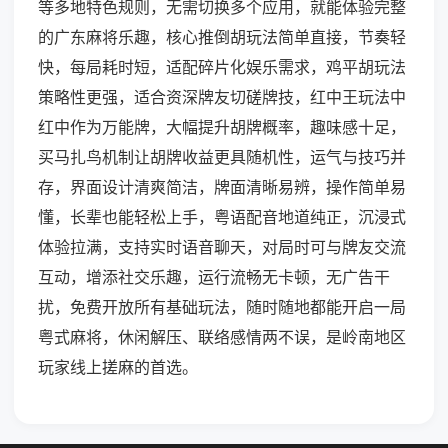
等多地特色规则，无需切换多个应用，就能体验完整
的广东麻将乐趣，核心推倒胡玩法简单直接，节奏轻
快，每局耗时短，适配碎片化娱乐需求，鸡平胡玩法
策略性更强，适合资深牌友切磋牌技，红中王玩法中
红中作为万能牌，大幅提升胡牌概率，趣味感十足，
买马扎鸟机制让胡牌收益更具随机性，运气与技巧并
存，界面设计清爽简洁，牌面清晰易辨，操作简单易
懂，长辈也能轻松上手，粤语配音地道纯正，沉浸式
体验拉满，支持实时语音聊天，对局时可与牌友交流
互动，增添社交乐趣，运行流畅无卡顿，无广告干
扰，免费开放所有基础玩法，随时随地都能开启一局
粤式麻将，休闲解压、联络感情两不误，是岭南地区
玩家线上搓麻的首选。