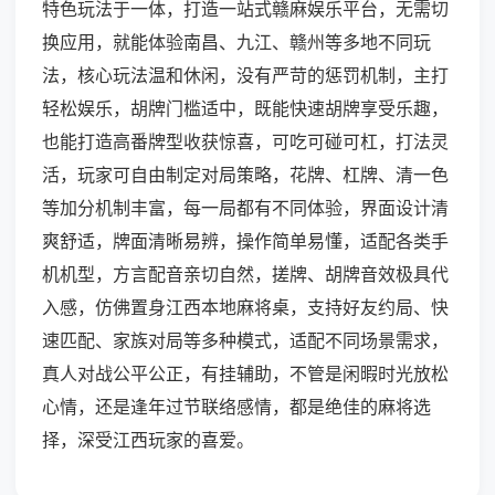
特色玩法于一体，打造一站式赣麻娱乐平台，无需切
换应用，就能体验南昌、九江、赣州等多地不同玩
法，核心玩法温和休闲，没有严苛的惩罚机制，主打
轻松娱乐，胡牌门槛适中，既能快速胡牌享受乐趣，
也能打造高番牌型收获惊喜，可吃可碰可杠，打法灵
活，玩家可自由制定对局策略，花牌、杠牌、清一色
等加分机制丰富，每一局都有不同体验，界面设计清
爽舒适，牌面清晰易辨，操作简单易懂，适配各类手
机机型，方言配音亲切自然，搓牌、胡牌音效极具代
入感，仿佛置身江西本地麻将桌，支持好友约局、快
速匹配、家族对局等多种模式，适配不同场景需求，
真人对战公平公正，有挂辅助，不管是闲暇时光放松
心情，还是逢年过节联络感情，都是绝佳的麻将选
择，深受江西玩家的喜爱。