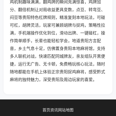
鸡机制趣味满满，翻鸡牌的瞬间充满惊喜，鸡牌加
分、翻倍机制让对局收益更具变数，点豆、转弯豆、
闷豆等贵阳特色杠牌规则，精准复刻本地玩法，可碰
可杠，胡牌灵活，玩家可兼顾胡牌与捉鸡，策略性拉
满，手机端操作优化到位，滑动出牌、一键碰杠，操
作简单顺手，长辈也能轻松学会，地道贵阳方言配
音，乡土气息十足，仿佛置身贵阳本地麻将馆，支持
多人联机对战，快速匹配同城牌友，亲友组队开黑便
捷，运行无广告、无卡顿，免费畅玩核心玩法，随时
随地都能在手机上体验正宗贵阳捉鸡麻将，感受黔式
麻将的独特魅力，深受贵阳及周边玩家的喜爱。
首页
资讯
网站地图