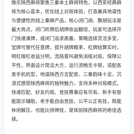
微乐陕西麻将聚焦三秦本土麻将特色，以西安经典麻
将为核心蓝本，优化线上对局体验，打造兼具地道性
与便捷性的线上秦麻产品，核心闭门胡、飘胡玩法是
最大亮点，闭门听牌后胡牌收益翻倍，玩家可选择开
门快速凑牌，或闭门追求高番，策略选择灵活多变，
宝牌可替代任意牌，提升胡牌概率，杠牌结算实时，
明杠暗杠收益分明，流局查叫避免消极对局，保障公
平性，界面设计简洁大方，运行流畅无卡顿，适配各
类手机机型，地道陕西方言配音，三秦韵味十足，沉
浸式感受陕西麻将的独特魅力，支持多种对局模式，
快速匹配、好友约局、竞技赛事应有尽有，新手有智
能提示辅助，老手能自由竞技，公平公正有挂，既能
休闲解压，也能比拼牌技，是体验陕西麻将的绝佳选
择。