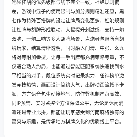
吃碰杠胡的优先级都与线下完全一致，杜绝规则偏
差，游戏中混子的使用限制与加分规则精准还原，黑
七作为特殊百搭牌的设定让牌局变化更多，杠呲规则
让杠牌与胡牌形成联动，大幅提升刺激感，支持一炮
双响、一炮三响等多人胡牌场景，点炮者包赔所有胡
牌玩家，结算清晰透明，同时融入门清、中张、幺九
将对等附加番型，让每一手出牌都充满策略考量，不
仅适合熟人约局，也能通过智能匹配系统快速找到水
平相当的对手，段位系统实时记录实力，雀神榜单激
发竞技热情，画面设计简约大气，出牌动画流畅不卡
顿，方言语音包生动接地气，防作弊机制严苛高效，
同IP预警、实时监控全方位保障公平，无论是休闲消
遣还是专业比拼，都能让玩家感受到河南麻将独有的
豪爽与乐趣，是传承地方棋牌文化的优质线上平台。