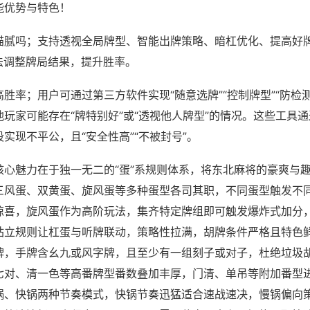
能优势与特色！
猫腻吗；支持透视全局牌型、智能出牌策略、暗杠优化、提高好
法调整牌局结果，提升胜率。
胜率；用户可通过第三方软件实现“随意选牌”“控制牌型”“防检
玩家可能存在“牌特别好”或“透视他人牌型”的情况。这些工具
实现不平公，且“安全性高”“不被封号”。
核心魅力在于独一无二的“蛋”系规则体系，将东北麻将的豪爽与
三风蛋、双黄蛋、旋风蛋等多种蛋型各司其职，不同蛋型触发不
惊喜，旋风蛋作为高阶玩法，集齐特定牌组即可触发爆炸式加分
站立规则让杠蛋与听牌联动，策略性拉满，胡牌条件严格且特色
牌，手牌含幺九或风字牌，且至少有一组刻子或对子，杜绝垃圾
七对、清一色等高番牌型番数叠加丰厚，门清、单吊等附加番型
锅、快锅两种节奏模式，快锅节奏迅猛适合速战速决，慢锅偏向