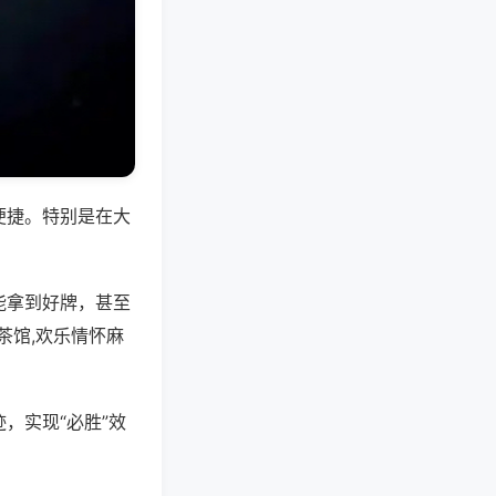
便捷。特别是在大
能拿到好牌，甚至
茶馆,欢乐情怀麻
，实现“必胜”效
。