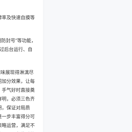
牌率及快速自摸等
测防封号”等功能，
通过后台运行、自
趣味展现得淋漓尽
同加分效果，让每
，手气好时直接奠
鲜明，必须三色齐
胡，保证对局质
进一步丰富得分可
策略运营，满足不