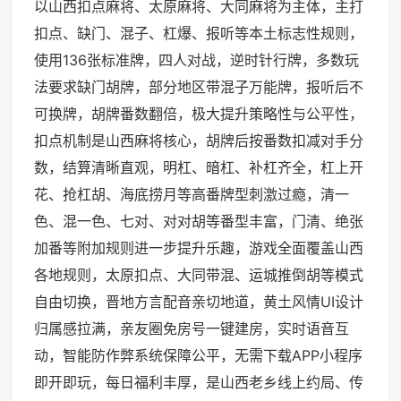
以山西扣点麻将、太原麻将、大同麻将为主体，主打
扣点、缺门、混子、杠爆、报听等本土标志性规则，
使用136张标准牌，四人对战，逆时针行牌，多数玩
法要求缺门胡牌，部分地区带混子万能牌，报听后不
可换牌，胡牌番数翻倍，极大提升策略性与公平性，
扣点机制是山西麻将核心，胡牌后按番数扣减对手分
数，结算清晰直观，明杠、暗杠、补杠齐全，杠上开
花、抢杠胡、海底捞月等高番牌型刺激过瘾，清一
色、混一色、七对、对对胡等番型丰富，门清、绝张
加番等附加规则进一步提升乐趣，游戏全面覆盖山西
各地规则，太原扣点、大同带混、运城推倒胡等模式
自由切换，晋地方言配音亲切地道，黄土风情UI设计
归属感拉满，亲友圈免房号一键建房，实时语音互
动，智能防作弊系统保障公平，无需下载APP小程序
即开即玩，每日福利丰厚，是山西老乡线上约局、传