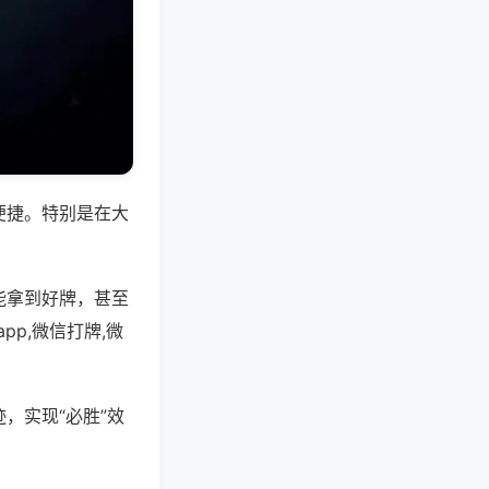
便捷。特别是在大
能拿到好牌，甚至
p,微信打牌,微
，实现“必胜”效
。