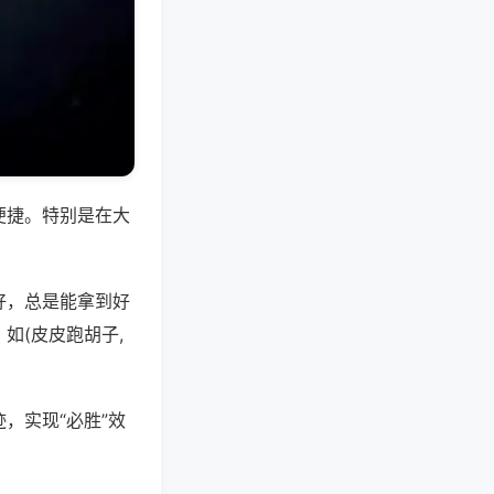
便捷。特别是在大
好，总是能拿到好
如(皮皮跑胡子,
，实现“必胜”效
。