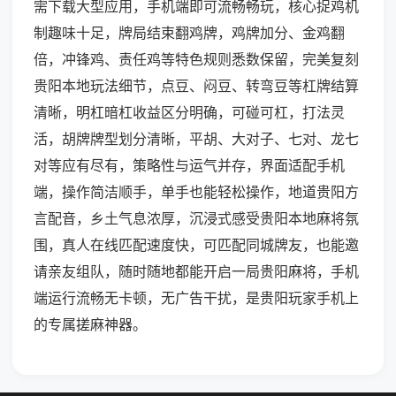
需下载大型应用，手机端即可流畅畅玩，核心捉鸡机
制趣味十足，牌局结束翻鸡牌，鸡牌加分、金鸡翻
倍，冲锋鸡、责任鸡等特色规则悉数保留，完美复刻
贵阳本地玩法细节，点豆、闷豆、转弯豆等杠牌结算
清晰，明杠暗杠收益区分明确，可碰可杠，打法灵
活，胡牌牌型划分清晰，平胡、大对子、七对、龙七
对等应有尽有，策略性与运气并存，界面适配手机
端，操作简洁顺手，单手也能轻松操作，地道贵阳方
言配音，乡土气息浓厚，沉浸式感受贵阳本地麻将氛
围，真人在线匹配速度快，可匹配同城牌友，也能邀
请亲友组队，随时随地都能开启一局贵阳麻将，手机
端运行流畅无卡顿，无广告干扰，是贵阳玩家手机上
的专属搓麻神器。