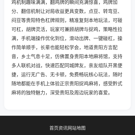
鸡机制趣味满满，翻鸡牌的瞬间充满惊喜，鸡牌加
分、翻倍机制让对局收益更具变数，点豆、转弯豆、
闷豆等贵阳特色杠牌规则，精准复刻本地玩法，可碰
可杠，胡牌灵活，玩家可兼顾胡牌与捉鸡，策略性拉
满，手机端操作优化到位，滑动出牌、一键碰杠，操
作简单顺手，长辈也能轻松学会，地道贵阳方言配
音，乡土气息十足，仿佛置身贵阳本地麻将馆，支持
多人联机对战，快速匹配同城牌友，亲友组队开黑便
捷，运行无广告、无卡顿，免费畅玩核心玩法，随时
随地都能在手机上体验正宗贵阳捉鸡麻将，感受黔式
麻将的独特魅力，深受贵阳及周边玩家的喜爱。
首页
资讯
网站地图