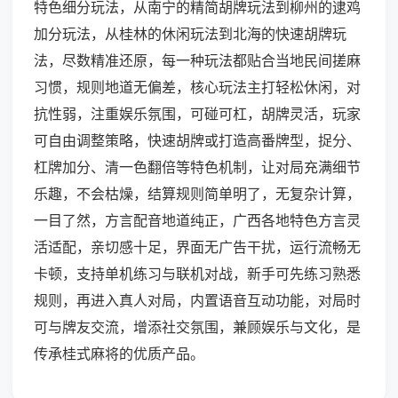
特色细分玩法，从南宁的精简胡牌玩法到柳州的逮鸡
加分玩法，从桂林的休闲玩法到北海的快速胡牌玩
法，尽数精准还原，每一种玩法都贴合当地民间搓麻
习惯，规则地道无偏差，核心玩法主打轻松休闲，对
抗性弱，注重娱乐氛围，可碰可杠，胡牌灵活，玩家
可自由调整策略，快速胡牌或打造高番牌型，捉分、
杠牌加分、清一色翻倍等特色机制，让对局充满细节
乐趣，不会枯燥，结算规则简单明了，无复杂计算，
一目了然，方言配音地道纯正，广西各地特色方言灵
活适配，亲切感十足，界面无广告干扰，运行流畅无
卡顿，支持单机练习与联机对战，新手可先练习熟悉
规则，再进入真人对局，内置语音互动功能，对局时
可与牌友交流，增添社交氛围，兼顾娱乐与文化，是
传承桂式麻将的优质产品。