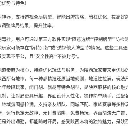
能优势与特色！
用神器；支持透视全局牌型、智能出牌策略、暗杠优化、提高好
法调整牌局结果，提升胜率。
弯挂；用户可通过第三方软件实现“随意选牌”“控制牌型”“防检
玩家可能存在“牌特别好”或“透视他人牌型”的情况。这些工具
实现不平公，且“安全性高”“不被封号”。
地道秦麻为核心，持续优化玩法与服务，为陕西玩家带来更优质
陕西所有地市，每一种都精准还原当地规则，地道性拉满，玩法
全年龄段玩家，闭门胡、飘胡等特色胡型，是陕西麻将的核心魅
机制，让对局更具乐趣，界面设计人性化，操作简单顺手，适配
，地域氛围感拉满，支持亲友组队、同城匹配、家族赛事等多种
捷，运行稳定无故障，无付费陷阱，免费畅玩，界面简洁无广告
还是外出通勤，都能随时开局，感受陕西麻将的独特魅力，是陕