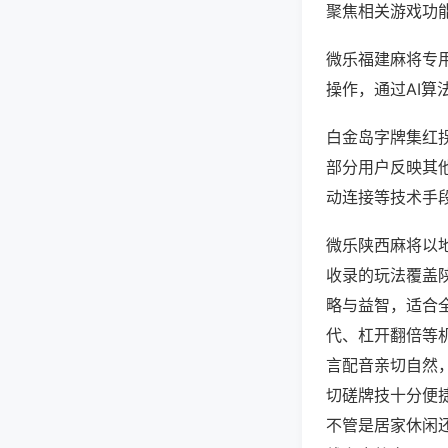
聚焦相关游戏功
微乐福建麻将专
操作，通过AI算
白金岛字牌集红拐
部分用户反映其他
动连接等技术手段
微乐陕西麻将以
收录的玩法覆盖
略与益智，适合
代、杠开翻倍等
言配音亲切自然
切磋牌技十分便
不管是居家休闲