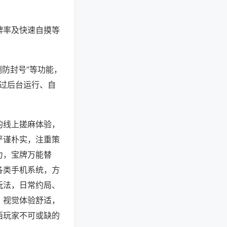
牌率及快速自摸等
测防封号”等功能，
通过后台运行、自
的线上搓麻体验，
严谨朴实，注重策
力，宝牌万能替
各类手机系统，方
玩法，日常约局、
，视觉体验舒适，
西玩家不可或缺的