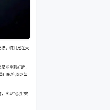
便捷。特别是在大
总是能拿到好牌，
黄山麻将,圈友望
，实现“必胜”效
。