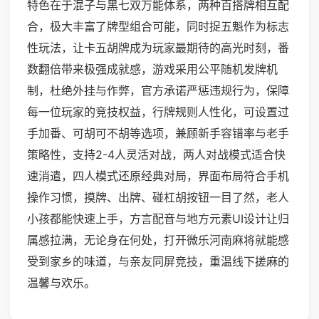
特色在于混子与黑七双万能体系，两种百搭牌相互配
合，极大丰富了牌型组合可能，同时捉五魁作为标志
性玩法，让卡五胡牌成为玩家最期待的高光时刻，番
数翻倍带来极强成就感，游戏采用公平随机发牌机
制，杜绝外挂与作弊，官方承诺严惩违规行为，保障
每一位玩家的竞技权益，行牌规则人性化，可设置过
手加番、可胡可不胡等选项，兼顾新手容错率与老手
策略性，支持2-4人灵活对战，两人对战模式适合快
速消遣，四人模式还原经典对局，界面布局符合手机
操作习惯，摸牌、出牌、碰杠胡按钮一目了然，老人
小孩都能快速上手，方言配音与地方元素UI设计让归
属感拉满，无论身在何处，打开微乐河南麻将就能感
受到家乡的味道，与亲友同屏竞技，重温线下搓麻的
温馨与欢乐。