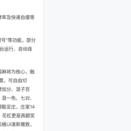
牌率及快速自摸等
封号”等功能，部分
后台运行、自动连
锡麻将为核心，融
配置，可自由切
牌加分、混子百
、混一色、七对、
骰定庄，庄家14
，花杠更是高额奖
格UI清新雅致，