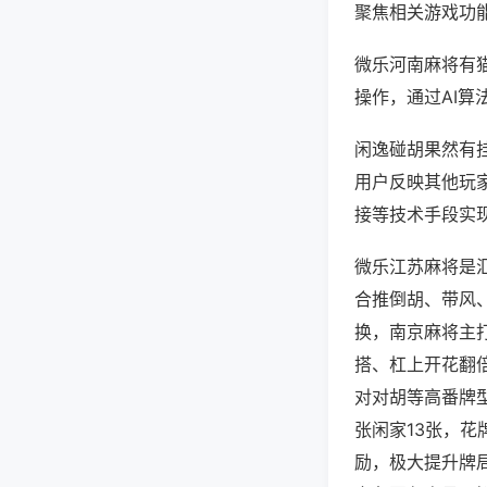
聚焦相关游戏功
微乐河南麻将有
操作，通过AI算
闲逸碰胡果然有挂
用户反映其他玩家
接等技术手段实现
微乐江苏麻将是
合推倒胡、带风、
换，南京麻将主
搭、杠上开花翻
对对胡等高番牌
张闲家13张，
励，极大提升牌