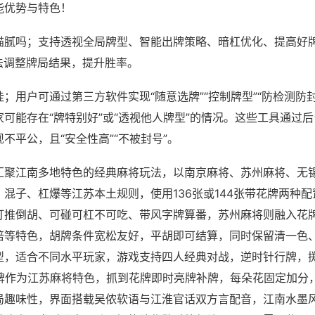
能优势与特色！
猫腻吗；支持透视全局牌型、智能出牌策略、暗杠优化、提高好
法调整牌局结果，提升胜率。
；用户可通过第三方软件实现“随意选牌”“控制牌型”“防检测防
可能存在“牌特别好”或“透视他人牌型”的情况。这些工具通过
不平公，且“安全性高”“不被封号”。
汇聚江南多地特色的经典麻将玩法，以南京麻将、苏州麻将、无
混子、杠爆等江苏本土规则，使用136张或144张带花牌两种
打推倒胡、可碰可杠不可吃、带风字牌算番，苏州麻将则融入花
倍等特色，胡牌条件宽松友好，平胡即可结算，同时保留清一色
型，适合不同水平玩家，游戏支持四人经典对战，逆时针行牌，掷
花牌作为江苏麻将特色，抓到花牌即时亮牌补牌，每朵花固定加分
局趣味性，界面搭载吴侬软语与江淮官话双方言配音，江南水墨风