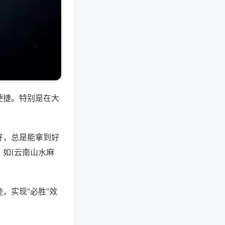
便捷。特别是在大
好，总是能拿到好
如(云南山水麻
，实现“必胜”效
。