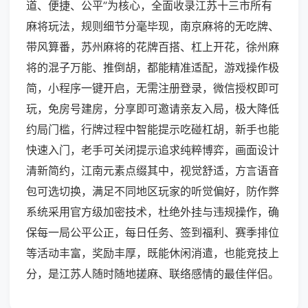
道、便捷、公平”为核心，全面收录江苏十三市所有
麻将玩法，规则细节分毫毕现，南京麻将的无吃牌、
带风算番，苏州麻将的花牌百搭、杠上开花，徐州麻
将的混子万能、推倒胡，都能精准适配，游戏操作极
简，小程序一键开启，无需注册登录，微信授权即可
玩，免房号建房，分享即可邀请亲友入局，极大降低
约局门槛，行牌过程中智能提示吃碰杠胡，新手也能
快速入门，老手可关闭提示追求纯粹博弈，画面设计
清新简约，江南元素点缀其中，视觉舒适，方言语音
包可选切换，满足不同地区玩家的听觉偏好，防作弊
系统采用官方级加密技术，杜绝外挂与违规操作，确
保每一局公平公正，每日任务、签到福利、赛季排位
等活动丰富，奖励丰厚，既能休闲消遣，也能竞技上
分，是江苏人随时随地搓麻、联络感情的最佳伴侣。