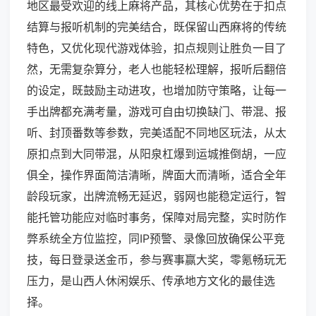
地区最受欢迎的线上麻将产品，其核心优势在于扣点
结算与报听机制的完美结合，既保留山西麻将的传统
特色，又优化现代游戏体验，扣点规则让胜负一目了
然，无需复杂算分，老人也能轻松理解，报听后翻倍
的设定，既鼓励主动进攻，也增加防守策略，让每一
手出牌都充满考量，游戏可自由切换缺门、带混、报
听、封顶番数等参数，完美适配不同地区玩法，从太
原扣点到大同带混，从阳泉杠爆到运城推倒胡，一应
俱全，操作界面简洁清晰，牌面大而清晰，适合全年
龄段玩家，出牌流畅无延迟，弱网也能稳定运行，智
能托管功能应对临时事务，保障对局完整，实时防作
弊系统全方位监控，同IP预警、录像回放确保公平竞
技，每日登录送金币，参与赛事赢大奖，零氪畅玩无
压力，是山西人休闲娱乐、传承地方文化的最佳选
择。