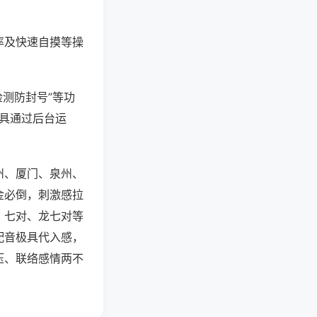
率及快速自摸等操
检测防封号”等功
工具通过后台运
州、厦门、泉州、
金必倒，刺激感拉
、七对、龙七对等
配音极具代入感，
压、联络感情两不