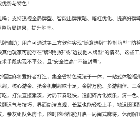
能优势与特色！
挂吗；支持透视全局牌型、智能出牌策略、暗杠优化、提高好牌
调整牌局结果，提升胜率。
牌辅助；用户可通过第三方软件实现“随意选牌”“控制牌型”“防
其他玩家可能存在“牌特别好”或“透视他人牌型”的情况。这些
术手段实现不平公，且“安全性高”“不被封号”。
为福建麻将爱好者打造，集全省特色玩法于一体，一站式体验福
乐趣，核心游金、抢金机制趣味十足，金牌万能、多游翻倍、三
可吃，打法直接紧凑，对局节奏轻快，适配碎片化娱乐，清一色
兼顾运气与技巧，界面简洁直观，长辈也能轻松上手，地道闽语
效，亲友组队免房卡，随时随地都能开启一局闽式麻将，休闲解