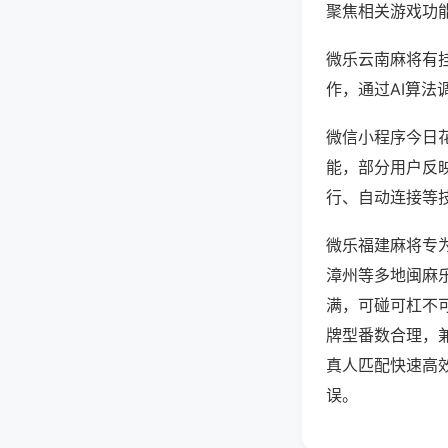
聚焦相关游戏功
微乐云南麻将有
作，通过AI算法
微信小程序今日花
能，部分用户反映
行、自动连接等技
微乐福建麻将专
漳州等多地闽麻
满，可碰可杠不
牌型番数合理，
真人匹配快速高
误。