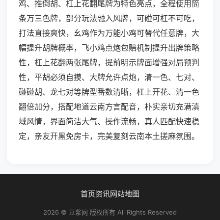
鸡、推倒胡、杠上花翻尾牌为特色亮点，全程使用筒
条万三色牌，部分玩法融入风牌，可碰可杠不可吃，
打法直接爽快，幺鸡作为万能小鸡可替代任意牌，大
幅提升胡牌概率，飞小鸡点炮包赔机制提升出牌策略
性，杠上花翻两张尾牌，提前明示牌面增强对局预判
性，平胡必须自摸、大牌允许点炮，清一色、七对、
碰碰胡、龙七对等牌型番数清晰，杠上开花、清一色
翻倍加分，搭配地道云南方言配音，朴实亲切充满滇
域风情，界面简洁大气、操作流畅，真人匹配快速稳
定，亲友开黑免房卡，完美复刻云南本土搓麻氛围。
首页
资讯
网站地图
2026 © 豆浆网 版权所有 All Rights Reserved