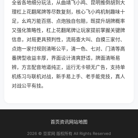
全省各地细分玩法，从曲靖飞小鸡、昆明推倒胡到大
理杠上花翻尾牌等尽数复刻，核心飞小鸡机制趣味十
足，幺鸡万能百搭、点炮独自包赔，既提升胡牌概率
又强化策略性，杠上花翻尾牌让玩家提前掌握关键牌
信息，对局更具预判性，流局查大叫、自摸三家付、
点炮一家付规则清晰公平，清一色、七对、门清等高
番牌型收益丰厚，界面设计清爽舒适，牌面清晰易
辨，方言配音地道纯正，运行无卡顿无广告，支持单
机练习与联机对战，新手易上手、老手能竞技，真人
对战公平有挂。
首页
资讯
网站地图
2026 © 豆浆网 版权所有 All Rights Reserved