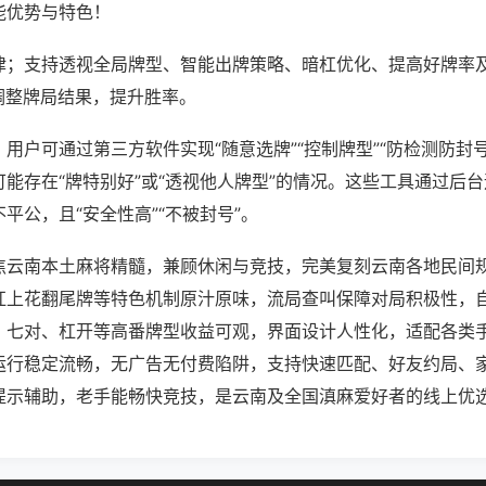
能优势与特色！
律；支持透视全局牌型、智能出牌策略、暗杠优化、提高好牌率
调整牌局结果，提升胜率。
用户可通过第三方软件实现“随意选牌”“控制牌型”“防检测防封
能存在“牌特别好”或“透视他人牌型”的情况。这些工具通过后
平公，且“安全性高”“不被封号”。
焦云南本土麻将精髓，兼顾休闲与竞技，完美复刻云南各地民间
杠上花翻尾牌等特色机制原汁原味，流局查叫保障对局积极性，
、七对、杠开等高番牌型收益可观，界面设计人性化，适配各类
运行稳定流畅，无广告无付费陷阱，支持快速匹配、好友约局、
提示辅助，老手能畅快竞技，是云南及全国滇麻爱好者的线上优