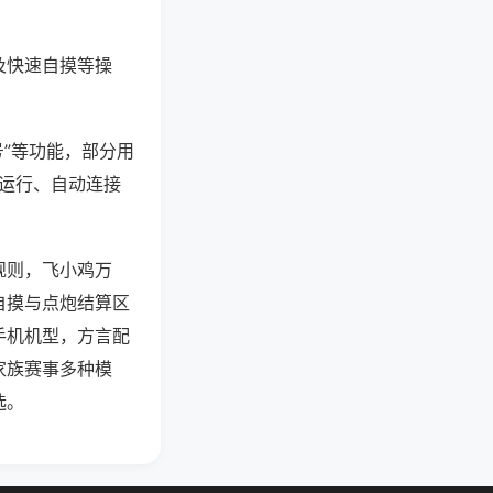
及快速自摸等操
号”等功能，部分用
台运行、自动连接
规则，飞小鸡万
自摸与点炮结算区
手机机型，方言配
家族赛事多种模
选。