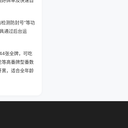
高好牌率及快速自
防检测防封号”等功
工具通过后台运
44张全牌，可吃
龙等高番牌型番数
开黑，适合全年龄