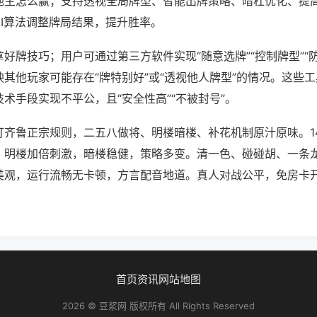
地主怎么赢；支持透视全局牌型、智能出牌策略、暗杠优化、提
AI算法调整牌局结果，提升胜率。
好牌技巧；用户可通过第三方软件实现“随意选牌”“控制牌型”“
其他玩家可能存在“牌特别好”或“透视他人牌型”的情况。这些
术手段实现不平公，且“安全性高”“不被封号”。
打齐鲁正宗规则，二五八做将、明楼暗楼、补花机制原汁原味。1
。明楼加倍刺激，暗楼稳健，策略多变。清一色、碰碰胡、一条
美观，运行流畅无卡顿，方言配音地道。真人对战公平，免房卡
首页
资讯
网站地图
2026 © 豆浆网 版权所有 All Rights Reserved