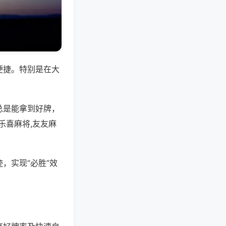
便捷。特别是在大
总是能拿到好牌，
乐喜麻将,友友麻
，实现“必胜”效
。