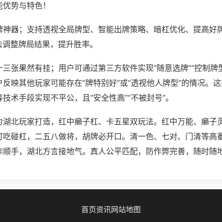
能优势与特色！
牌神器；支持透视全局牌型、智能出牌策略、暗杠优化、提高好
法调整牌局结果，提升胜率。
三张果然有挂；用户可通过第三方软件实现“随意选牌”“控制牌型
反映其他玩家可能存在“牌特别好”或“透视他人牌型”的情况。
技术手段实现不平公，且“安全性高”“不被封号”。
为湖北玩家打造，红中癞子杠、卡五星双玩法。红中万能、癞子
可吃碰杠，二五八做将，胡牌必开口。清一色、七对、门清等高
作顺手，湖北方言接地气。真人公平匹配，防作弊完善，随时随
首页
资讯
网站地图