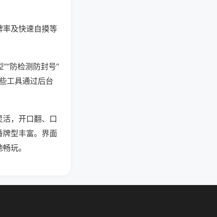
牌率及快速自摸等
”“防检测防封号”
这些工具通过后台
灵活，开口翻、口
番牌型丰富。界面
地畅玩。