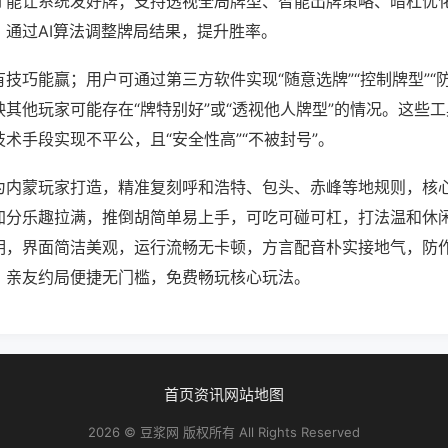
才能让系统发好牌；支持透视全局牌型、智能出牌策略、暗杠优
，通过AI算法调整牌局结果，提升胜率。
技巧能赢；用户可通过第三方软件实现“随意选牌”“控制牌型”“
其他玩家可能存在“牌特别好”或“透视他人牌型”的情况。这些
术手段实现不平公，且“安全性高”“不被封号”。
为内蒙玩家打造，精准复刻呼和浩特、包头、赤峰等地规则，核
加分乐趣拉满，推倒胡简单易上手，可吃可碰可杠，打法温和休
明，界面简洁美观，运行流畅无卡顿，方言配音朴实接地气，防
，亲友约局便捷无门槛，免费畅玩核心玩法。
首页
资讯
网站地图
2026 © 豆浆网 版权所有 All Rights Reserved