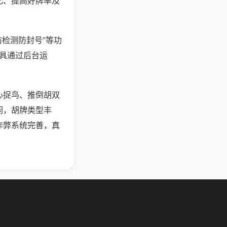
化、提高好牌率及
防检测防封号”等功
工具通过后台运
心捉鸟、推倒胡双
闲，胡牌类型丰
作弊系统完善，真