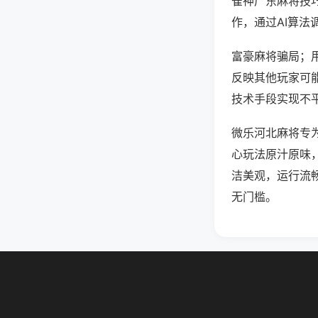
雀神广东麻将技
作，通过AI算法
富豪麻将骗局；用
反映其他玩家可能
技术手段实现不平
微乐河北麻将专
心玩法原汁原味
洁美观，运行流
无门槛。