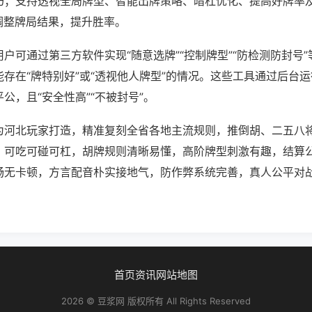
巧；支持透视全局牌型、智能出牌策略、暗杠优化、提高好牌率
调整牌局结果，提升胜率。
户可通过第三方软件实现“随意选牌”“控制牌型”“防检测防封号
存在“牌特别好”或“透视他人牌型”的情况。这些工具通过后台
公，且“安全性高”“不被封号”。
为河北玩家打造，精准复刻全省各地主流规则，推倒胡、二五八
，可吃可碰可杠，胡牌规则清晰易懂，高阶牌型刺激有趣，结算
畅无卡顿，方言配音朴实接地气，防作弊系统完善，真人公平对
首页
资讯
网站地图
2026 © 豆浆网 版权所有 All Rights Reserved