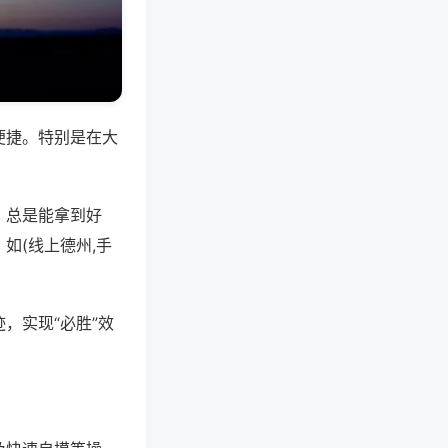
便捷。特别是在大
，总是能拿到好
如(线上德州,手
，实现“必胜”效
。