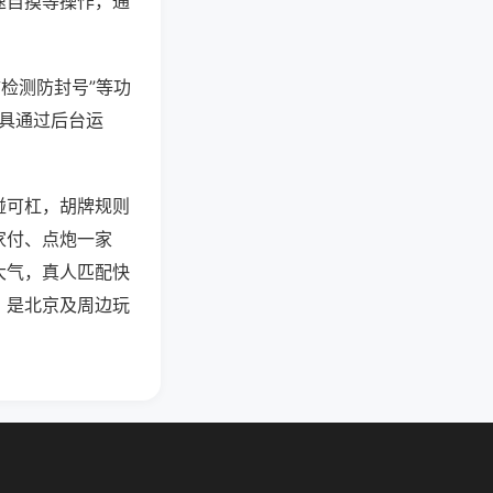
速自摸等操作，通
防检测防封号”等功
工具通过后台运
碰可杠，胡牌规则
家付、点炮一家
大气，真人匹配快
，是北京及周边玩