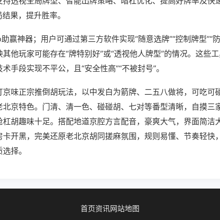
支持透视全局牌型、智能出牌策略、暗杠优化、提高好牌率及快
局结果，提升胜率。
p助赢神器；用户可通过第三方软件实现“随意选牌”“控制牌型”“
其他玩家可能存在“牌特别好”或“透视他人牌型”的情况。这些
术手段实现不平公，且“安全性高”“不被封号”。
打京味正宗推倒胡玩法，以中发白为箭牌、二五八做将，可吃可
老北京特色。门清、清一色、碰碰胡、七对等番型清晰，自摸三
抢杠胡趣味十足。搭配地道京腔方言配音，豪爽大气，界面简洁
房卡开黑，完美还原老北京胡同搓麻氛围，规则易懂、节奏轻快
质选择。
首页
资讯
网站地图